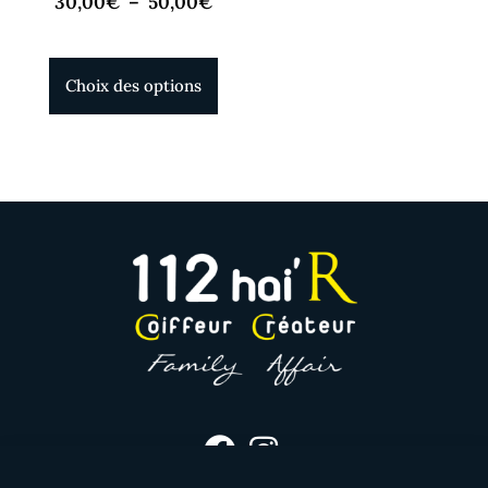
30,00
€
–
50,00
€
Choix des options
haircoiffure112@orange.fr