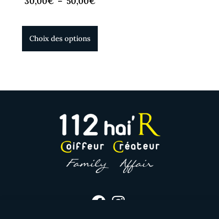
30,00
€
–
50,00
€
Choix des options
haircoiffure112@orange.fr